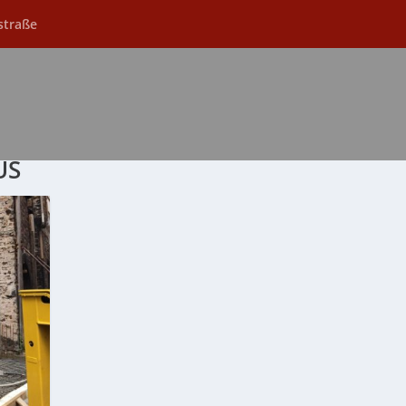
straße
US