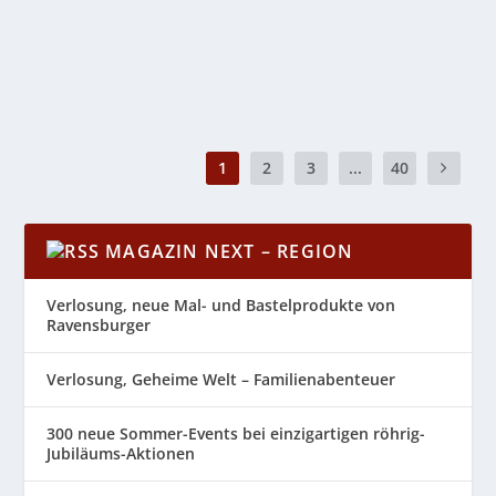
Beamten wurde die Person beim...
WEITERLESEN
1
2
3
...
40
MAGAZIN NEXT – REGION
Verlosung, neue Mal- und Bastelprodukte von
Ravensburger
Verlosung, Geheime Welt – Familienabenteuer
300 neue Sommer-Events bei einzigartigen röhrig-
Jubiläums-Aktionen