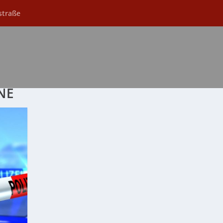
straße
NE