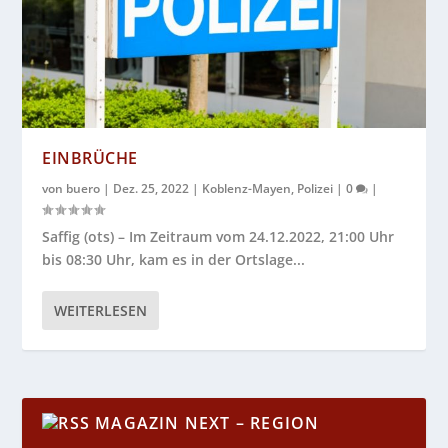
EINBRÜCHE
von
buero
|
Dez. 25, 2022
|
Koblenz-Mayen
,
Polizei
|
0
|
Saffig (ots) – Im Zeitraum vom 24.12.2022, 21:00 Uhr
bis 08:30 Uhr, kam es in der Ortslage...
WEITERLESEN
MAGAZIN NEXT – REGION