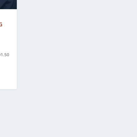
G
|
01.50