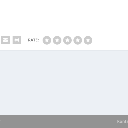
RATE:
T
Kont