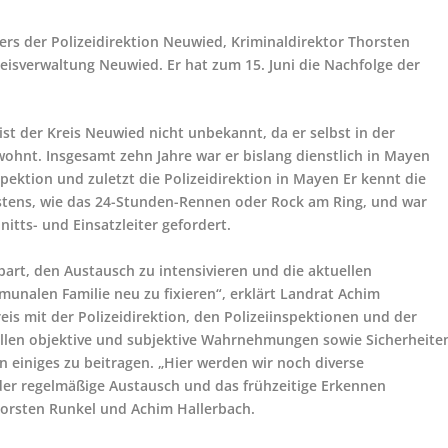
ers der Polizeidirektion Neuwied, Kriminaldirektor Thorsten
reisverwaltung Neuwied. Er hat zum 15. Juni die Nachfolge der
st der Kreis Neuwied nicht unbekannt, da er selbst in der
hnt. Insgesamt zehn Jahre war er bislang dienstlich in Mayen
spektion und zuletzt die Polizeidirektion in Mayen Er kennt die
tens, wie das 24-Stunden-Rennen oder Rock am Ring, und war
itts- und Einsatzleiter gefordert.
rt, den Austausch zu intensivieren und die aktuellen
nalen Familie neu zu fixieren“, erklärt Landrat Achim
is mit der Polizeidirektion, den Polizeiinspektionen und der
tellen objektive und subjektive Wahrnehmungen sowie Sicherheite
 einiges zu beitragen. „Hier werden wir noch diverse
 der regelmäßige Austausch und das frühzeitige Erkennen
horsten Runkel und Achim Hallerbach.