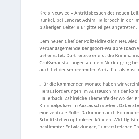
Kreis Neuwied – Antrittsbesuch des neuen Leit
Runkel, bei Landrat Achim Hallerbach in der K
bisherigen Leiterin Brigitte Nilges angetreten.
Dem neuen Chef der Polizeidirektion Neuwied i
Verbandsgemeinde Rengsdorf-Waldbreitbach wo
beheimatet. Dort leitete er erst die Kriminalin
Großveranstaltungen auf dem Nürburgring bes
auch bei der verheerenden Ahrtalflut als Abschn
„Für die kommenden Monate haben wir vereinba
Herausforderungen im Austausch mit der kommu
Hallerbach. Zahlreiche Themenfelder wo der Kre
Kriminalpolizei im Austausch stehen. Dabei s
eine zentrale Rolle. Da können auch Kommunen
Schnittstellen optimieren können. Wichtig ist
bestimmter Entwicklungen,“ unterstreichen T