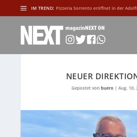
IM TREND:
Pizzeria Sorrento eröffnet in der Adolf
NEUER DIREKTIO
Gepostet von
buero
|
Aug. 10,