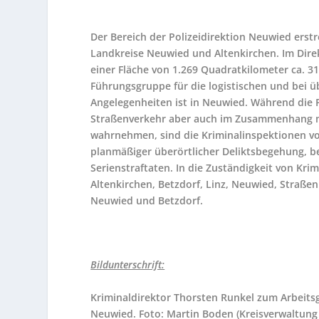
Der Bereich der Polizeidirektion Neuwied erst
Landkreise Neuwied und Altenkirchen. Im Direk
einer Fläche von 1.269 Quadratkilometer ca. 31
Führungsgruppe für die logistischen und bei 
Angelegenheiten ist in Neuwied. Während die P
Straßenverkehr aber auch im Zusammenhang mi
wahrnehmen, sind die Kriminalinspektionen vo
planmäßiger überörtlicher Deliktsbegehung, b
Serienstraftaten. In die Zuständigkeit von Kri
Altenkirchen, Betzdorf, Linz, Neuwied, Straße
Neuwied und Betzdorf.
Bildunterschrift:
Kriminaldirektor Thorsten Runkel zum Arbeits
Neuwied. Foto: Martin Boden (Kreisverwaltun