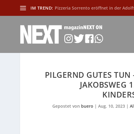
IM TREND:
Pizzeria Sorrento eröffnet in der Adolf
PILGERND GUTES TUN
JAKOBSWEG 1.
KINDER
Gepostet von
buero
|
Aug. 10, 2023
|
A