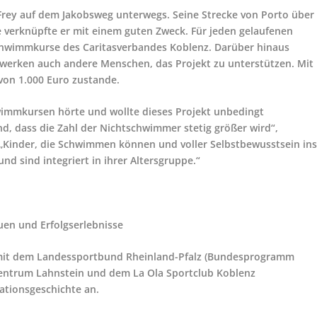
rey auf dem Jakobsweg unterwegs. Seine Strecke von Porto über
e verknüpfte er mit einem guten Zweck. Für jeden gelaufenen
schwimmkurse des Caritasverbandes Koblenz. Darüber hinaus
tzwerken auch andere Menschen, das Projekt zu unterstützen. Mit
 von 1.000 Euro zustande.
hwimmkursen hörte und wollte dieses Projekt unbedingt
d, dass die Zahl der Nichtschwimmer stetig größer wird“,
 „Kinder, die Schwimmen können und voller Selbstbewusstsein in
d sind integriert in ihrer Altersgruppe.“
en und Erfolgserlebnisse
n mit dem Landessportbund Rheinland-Pfalz (Bundesprogramm
zentrum Lahnstein und dem La Ola Sportclub Koblenz
ationsgeschichte an.