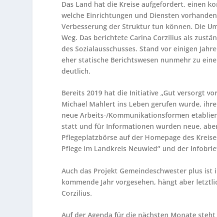
Das Land hat die Kreise aufgefordert, einen k
welche Einrichtungen und Diensten vorhanden s
Verbesserung der Struktur tun können. Die Um
Weg. Das berichtete Carina Corzilius als zustä
des Sozialausschusses. Stand vor einigen Jahr
eher statische Berichtswesen nunmehr zu eine
deutlich.
Bereits 2019 hat die Initiative „Gut versorgt 
Michael Mahlert ins Leben gerufen wurde, ih
neue Arbeits-/Kommunikationsformen etablier
statt und für Informationen wurden neue, abe
Pflegeplatzbörse auf der Homepage des Kreis
Pflege im Landkreis Neuwied“ und der Infobri
Auch das Projekt Gemeindeschwester plus ist i
kommende Jahr vorgesehen, hängt aber letztli
Corzilius.
Auf der Agenda für die nächsten Monate steht