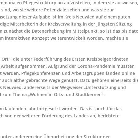
ommunalen Pflegestrukturplan aufzustellen, in dem sie ausweisen
ind, wo sie weitere Potenziale sehen und was sie zur
setzung dieser Aufgabe ist im Kreis Neuwied auf einem guten
ndige Mitarbeiterin der Kreisverwaltung in der jüngsten Sitzung
en zunächst die Datenerhebung im Mittelpunkt, so ist das bis dat
m interaktiven Konzept weiterentwickelt worden, machte sie
vor Ort“, die unter Federführung des Ersten Kreisbeigeordneten
re Arbeit aufgenommen. Aufgrund der Corona-Pandemie mussten
t werden. Pflegekonferenzen und Arbeitsgruppen fanden online
r auch althergebrachte Wege genutzt. Dazu gehören einerseits di
es Neuwied, andererseits der Wegweiser „Unterstützung und
ef zum Thema „Wohnen in Orts- und Stadtkernen“.
m laufenden Jahr fortgesetzt worden. Das ist auch für das
ch von der weiteren Förderung des Landes ab, berichtete
 unter anderem eine Überarbeitung der Struktur der