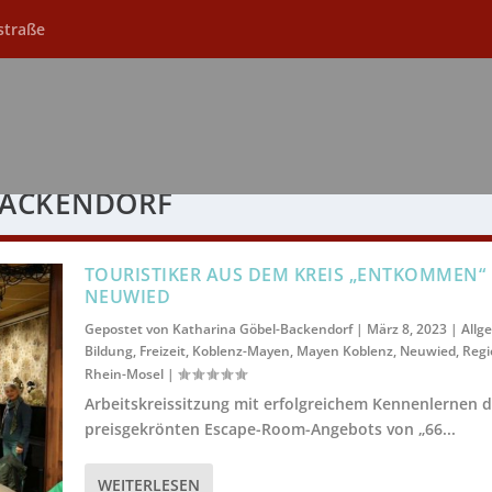
straße
BACKENDORF
TOURISTIKER AUS DEM KREIS „ENTKOMMEN“
NEUWIED
Gepostet von
Katharina Göbel-Backendorf
|
März 8, 2023
|
Allg
Bildung
,
Freizeit
,
Koblenz-Mayen
,
Mayen Koblenz
,
Neuwied
,
Regi
Rhein-Mosel
|
Arbeitskreissitzung mit erfolgreichem Kennenlernen 
preisgekrönten Escape-Room-Angebots von „66...
WEITERLESEN