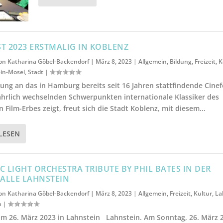
ST 2023 ERSTMALIG IN KOBLENZ
von
Katharina Göbel-Backendorf
|
März 8, 2023
|
Allgemein
,
Bildung
,
Freizeit
,
K
in-Mosel
,
Stadt
|
ung an das in Hamburg bereits seit 16 Jahren stattfindende Cinef
ährlich wechselnden Schwerpunkten internationale Klassiker des
 Film-Erbes zeigt, freut sich die Stadt Koblenz, mit diesem...
LESEN
C LIGHT ORCHESTRA TRIBUTE BY PHIL BATES IN DER
ALLE LAHNSTEIN
von
Katharina Göbel-Backendorf
|
März 8, 2023
|
Allgemein
,
Freizeit
,
Kultur
,
La
n
|
am 26. März 2023 in Lahnstein Lahnstein. Am Sonntag, 26. März 