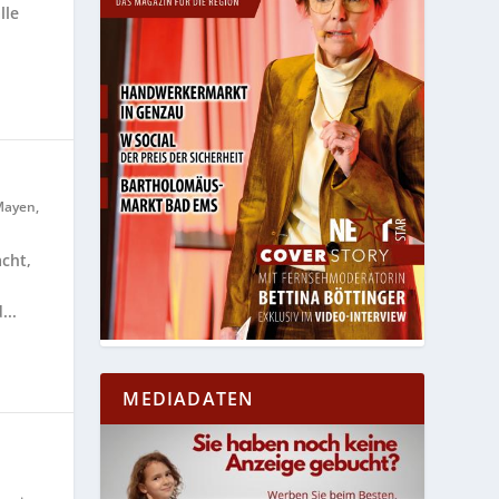
lle
Mayen
,
acht,
...
MEDIADATEN