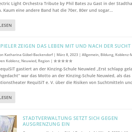
lectric Light Orchestra Tribute by Phil Bates zu Gast in der Stadtha
. Kaum eine andere Band hat die 70er, 80er und sogar...
LESEN
PIELER ZEIGEN DAS LEBEN MIT UND NACH DER SUCHT
von
Katharina Göbel-Backendorf
|
März 8, 2023
|
Allgemein
,
Bildung
,
Koblenz-
en Koblenz
,
Neuwied
,
Region
|
equiSiT gastiert an der Kinzing-Schule Neuwied „Erst schlapp gel
hgedacht“ war das Motto an der Kinzing-Schule Neuwied, als das
tionstheater RequiSiT e. V. über die Risiken von Suchtmitteln und
LESEN
STADTVERWALTUNG SETZT SICH GEGEN
AUSGRENZUNG EIN