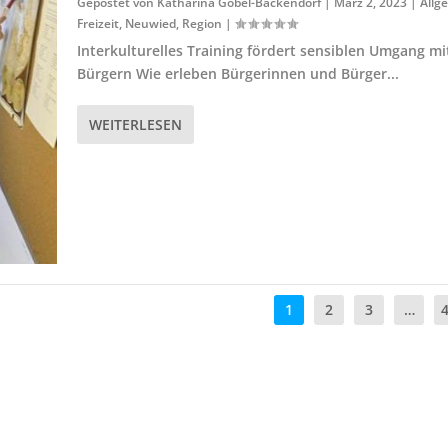
Gepostet von
Katharina Göbel-Backendorf
|
März 2, 2023
|
Allg
Freizeit
,
Neuwied
,
Region
|
Interkulturelles Training fördert sensiblen Umgang mi
Bürgern Wie erleben Bürgerinnen und Bürger...
WEITERLESEN
1
2
3
…