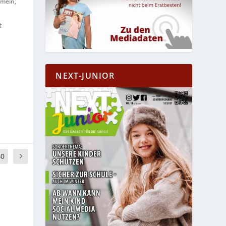
emein
,
t
NEXT-JUNIOR
40