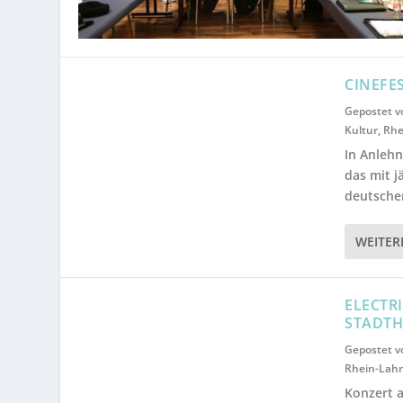
CINEFE
Gepostet 
Kultur
,
Rhe
In Anlehn
das mit j
deutschen
WEITER
ELECTRI
STADTH
Gepostet 
Rhein-Lah
Konzert 