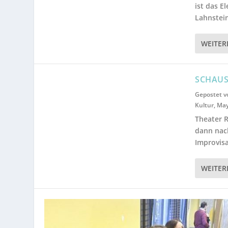
ist das E
Lahnstein
WEITER
SCHAUS
Gepostet 
Kultur
,
May
Theater R
dann nac
Improvisa
WEITER