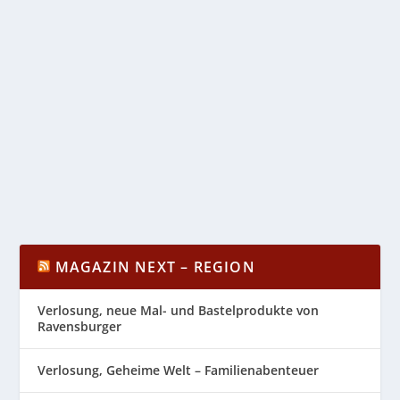
VERKEHRSUNFALL AUF A48, PKW HAT SICH
ÜBERSCHLAGEN – ERSTMELDUNG
von
buero
|
Sep. 14, 2022
|
Koblenz
,
Polizei
,
Region
,
Rheinland-
Pfalz
|
0
|
Koblenz (ots) – Am 14.09.2022, um 12:08 Uhr, wurde
der Polizeiautobahnstation Mendig ein...
WEITERLESEN
MAGAZIN NEXT – REGION
Verlosung, neue Mal- und Bastelprodukte von
Ravensburger
Verlosung, Geheime Welt – Familienabenteuer