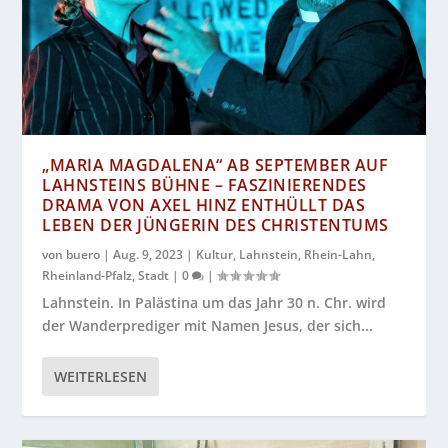
„MARIA MAGDALENA“ AB SEPTEMBER AUF
LAHNSTEINS BÜHNE – FASZINIERENDES
DRAMA VON AXEL HINZ ENTHÜLLT DAS
LEBEN DER JÜNGERIN DES CHRISTENTUMS
von
buero
|
Aug. 9, 2023
|
Kultur
,
Lahnstein
,
Rhein-Lahn
,
Rheinland-Pfalz
,
Stadt
|
0
|
Lahnstein. In Palästina um das Jahr 30 n. Chr. wird
der Wanderprediger mit Namen Jesus, der sich...
WEITERLESEN