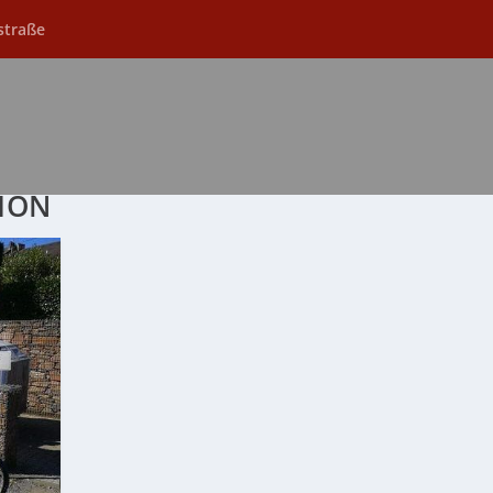
straße
ION