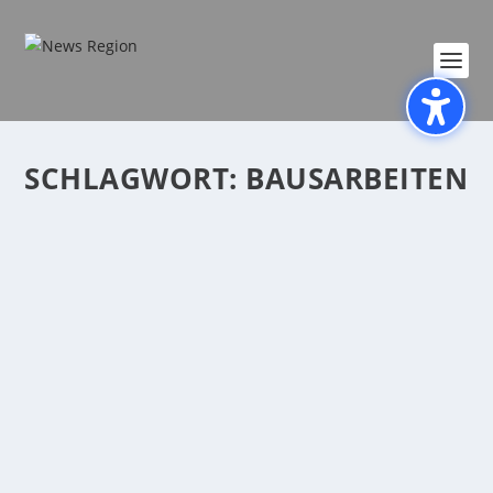
SCHLAGWORT:
BAUSARBEITEN
SPERRUNG IN DER INNENSTADT KOBLENZ
WEGEN GASAUSTRITT IN LEERSTEHENDEM
GEBÄUDE AUFGEHOBEN
von
Katharina Göbel-Backendorf
|
Aug. 29, 2022
|
Allgemein
,
Koblenz
,
Polizei
,
Stadt
|
0
|
Koblenz (ots) – Im Rahmen von Bauarbeiten in einem
leerstehenden Gebäude in...