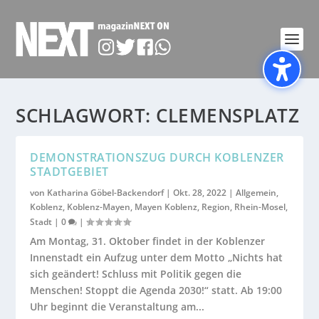
SCHLAGWORT:
CLEMENSPLATZ
DEMONSTRATIONSZUG DURCH KOBLENZER
STADTGEBIET
von
Katharina Göbel-Backendorf
|
Okt. 28, 2022
|
Allgemein
,
Koblenz
,
Koblenz-Mayen
,
Mayen Koblenz
,
Region
,
Rhein-Mosel
,
Stadt
|
0
|
Am Montag, 31. Oktober findet in der Koblenzer
Innenstadt ein Aufzug unter dem Motto „Nichts hat
sich geändert! Schluss mit Politik gegen die
Menschen! Stoppt die Agenda 2030!“ statt. Ab 19:00
Uhr beginnt die Veranstaltung am...