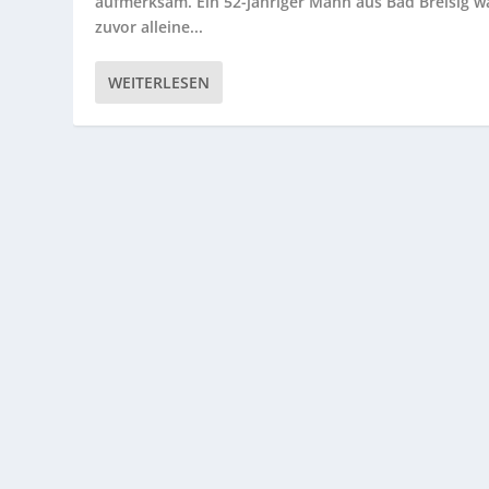
aufmerksam. Ein 52-jähriger Mann aus Bad Breisig w
zuvor alleine...
WEITERLESEN