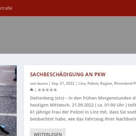
straße
SACHBESCHÄDIGUNG AN PKW
von
buero
|
Sep. 21, 2022
|
Linz
,
Polizei
,
Region
,
Rheinland-Pf
|
Dattenberg (ots) – In den frühen Morgenstunden d
heutigen Mittwoch, 21.09.2022 ( ca. 01:00 Uhr ) teil
61 jährige Frau der Polizei in Linz mit, dass Sie so
beobachtet habe, wie das Fahrzeug ihrer Nachbarin
WEITERLESEN