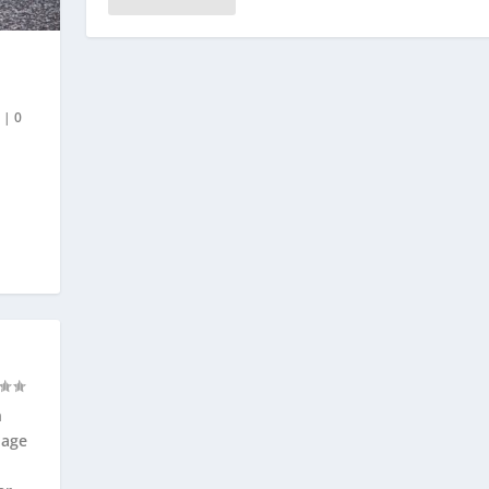
z
|
0
n
lage