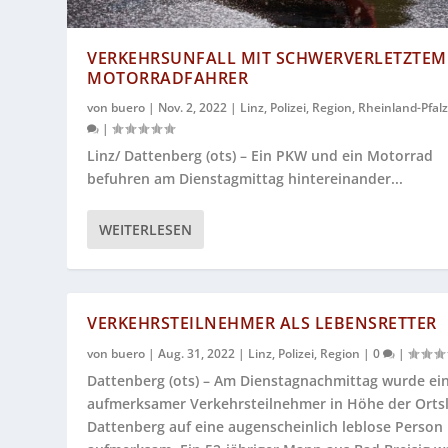
VERKEHRSUNFALL MIT SCHWERVERLETZTEM
MOTORRADFAHRER
von
buero
|
Nov. 2, 2022
|
Linz
,
Polizei
,
Region
,
Rheinland-Pfal
|
Linz/ Dattenberg (ots) – Ein PKW und ein Motorrad
befuhren am Dienstagmittag hintereinander...
WEITERLESEN
VERKEHRSTEILNEHMER ALS LEBENSRETTER
von
buero
|
Aug. 31, 2022
|
Linz
,
Polizei
,
Region
|
0
|
Dattenberg (ots) – Am Dienstagnachmittag wurde ei
aufmerksamer Verkehrsteilnehmer in Höhe der Orts
Dattenberg auf eine augenscheinlich leblose Person