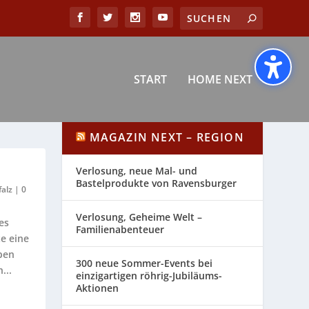
START
HOME NEXT
MAGAZIN NEXT – REGION
Verlosung, neue Mal- und
Bastelprodukte von Ravensburger
alz
|
0
Verlosung, Geheime Welt –
es
Familienabenteuer
te eine
eben
300 neue Sommer-Events bei
...
einzigartigen röhrig-Jubiläums-
Aktionen