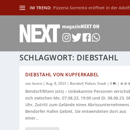
IM TREND:
Pizzeria Sorrento eröffnet in der Adolf
SCHLAGWORT:
DIEBSTAHL
DIEBSTAHL VON KUPFERKABEL
von
buero
|
Aug. 8, 2023
|
Bendorf
,
Polizei
,
Stadt
|
0
|
Bendorf/Rhein (ots) – Unbekannte Personen verscha
sich zwischen Mo. 07.08.23, 19:00 und Di. 08.08.23, 0
Uhr, Zutritt zum Gelände eines Abrissunternehmens
Bendorfer Hafen Gebiet. Sie entwendeten dort aus
einer...