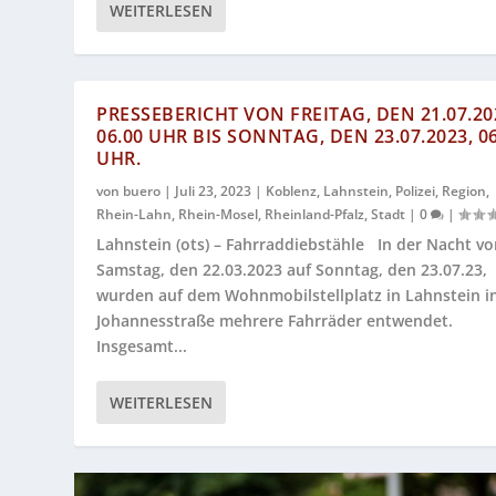
WEITERLESEN
PRESSEBERICHT VON FREITAG, DEN 21.07.20
06.00 UHR BIS SONNTAG, DEN 23.07.2023, 06
UHR.
von
buero
|
Juli 23, 2023
|
Koblenz
,
Lahnstein
,
Polizei
,
Region
,
Rhein-Lahn
,
Rhein-Mosel
,
Rheinland-Pfalz
,
Stadt
|
0
|
Lahnstein (ots) – Fahrraddiebstähle In der Nacht v
Samstag, den 22.03.2023 auf Sonntag, den 23.07.23,
wurden auf dem Wohnmobilstellplatz in Lahnstein i
Johannesstraße mehrere Fahrräder entwendet.
Insgesamt...
WEITERLESEN