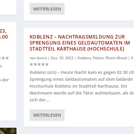
WEITERLESEN
23,
.00
KOBLENZ – NACHTRAGSMELDUNG ZUR
SPRENGUNG EINES GELDAUTOMATEN IM
STADTTEIL KARTHAUSE (HOCHSCHULE)
von
buero
|
Dez. 29, 2022
|
Koblenz
,
Polizei
,
Rhein-Mosel
|
0
on
Koblenz (ots) – Heute Nacht kam es gegen 02.30 Uh
Sprengung eines Geldautomaten auf dem Gelände
n der
Hochschule Koblenz im Stadtteil Karthause. Ein
Wachmann wurde auf die Täter aufmerksam, als di
sich der...
WEITERLESEN