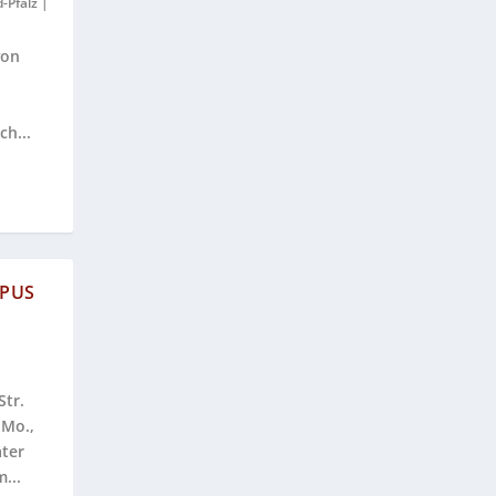
-Pfalz
|
von
h...
RPUS
tr.
 Mo.,
ter
...