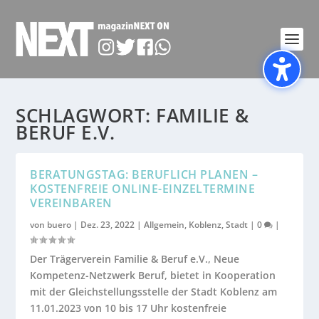
SCHLAGWORT:
FAMILIE &
BERUF E.V.
BERATUNGSTAG: BERUFLICH PLANEN –
KOSTENFREIE ONLINE-EINZELTERMINE
VEREINBAREN
von
buero
|
Dez. 23, 2022
|
Allgemein
,
Koblenz
,
Stadt
|
0
|
Der Trägerverein Familie & Beruf e.V., Neue
Kompetenz-Netzwerk Beruf, bietet in Kooperation
mit der Gleichstellungsstelle der Stadt Koblenz am
11.01.2023 von 10 bis 17 Uhr kostenfreie