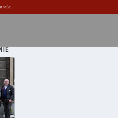
straße
MIE