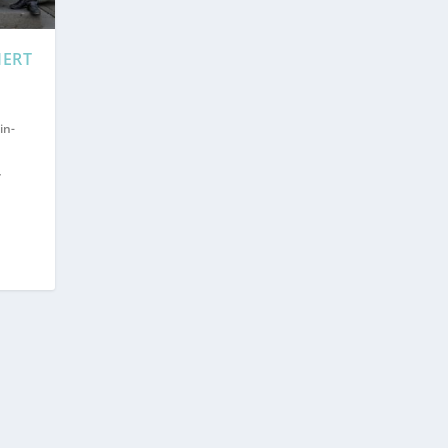
IERT
in-
r