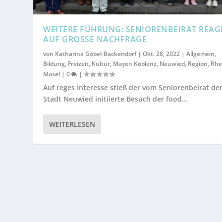
WEITERE FÜHRUNG: SENIORENBEIRAT REAG
AUF GROSSE NACHFRAGE
von
Katharina Göbel-Backendorf
|
Okt. 28, 2022
|
Allgemein
,
Bildung
,
Freizeit
,
Kultur
,
Mayen Koblenz
,
Neuwied
,
Region
,
Rhe
Mosel
|
0
|
Auf reges Interesse stieß der vom Seniorenbeirat de
Stadt Neuwied initiierte Besuch der food...
WEITERLESEN