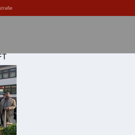
straße
FT