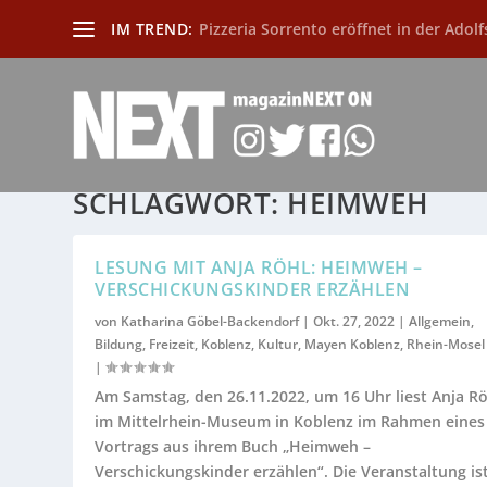
IM TREND:
Pizzeria Sorrento eröffnet in der Adolf
SCHLAGWORT:
HEIMWEH
LESUNG MIT ANJA RÖHL: HEIMWEH –
VERSCHICKUNGSKINDER ERZÄHLEN
von
Katharina Göbel-Backendorf
|
Okt. 27, 2022
|
Allgemein
,
Bildung
,
Freizeit
,
Koblenz
,
Kultur
,
Mayen Koblenz
,
Rhein-Mosel
|
Am Samstag, den 26.11.2022, um 16 Uhr liest Anja R
im Mittelrhein-Museum in Koblenz im Rahmen eines
Vortrags aus ihrem Buch „Heimweh –
Verschickungskinder erzählen“. Die Veranstaltung is