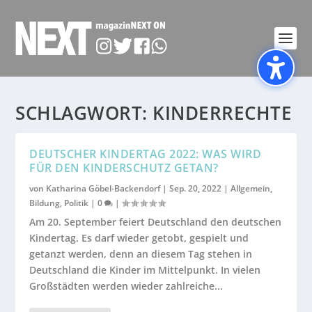
SCHLAGWORT:
KINDERRECHTE
DEUTSCHER KINDERTAG 2022: WAS WIRD
FÜR DEN KINDERSCHUTZ GETAN?
von
Katharina Göbel-Backendorf
|
Sep. 20, 2022
|
Allgemein
,
Bildung
,
Politik
|
0
|
Am 20. September feiert Deutschland den deutschen
Kindertag. Es darf wieder getobt, gespielt und
getanzt werden, denn an diesem Tag stehen in
Deutschland die Kinder im Mittelpunkt. In vielen
Großstädten werden wieder zahlreiche...