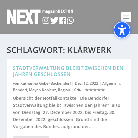
SCHLAGWORT:
KLÄRWERK
STADTVERWALTUNG BLEIBT ZWISCHEN DEN
JAHREN GESCHLOSSEN
von
Katharina Göbel-Backendorf
|
Dez. 12, 2022
|
Allgemein
,
Bendorf
,
Mayen Koblenz
,
Region
|
0
|
Übersicht der Notfallkontakte Die Bendorfer
Stadtverwaltung bleibt „zwischen den Jahren“, also
von Dienstag, 27. Dezember 2022, bis Freitag, 30.
Dezember 2022, geschlossen. Grund sind die
Vorgaben des Bundes, aufgrund der...