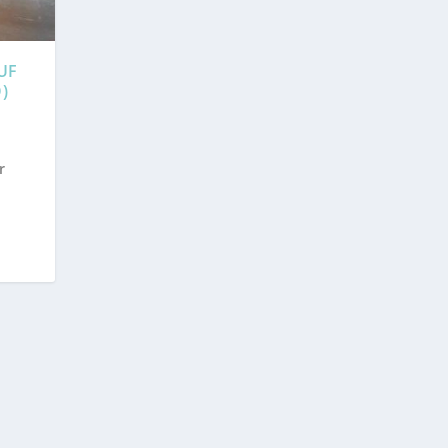
UF
)
r