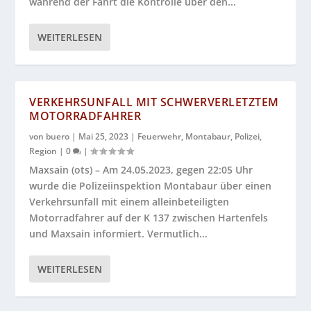
während der Fahrt die Kontrolle über den...
WEITERLESEN
VERKEHRSUNFALL MIT SCHWERVERLETZTEM
MOTORRADFAHRER
von
buero
|
Mai 25, 2023
|
Feuerwehr
,
Montabaur
,
Polizei
,
Region
|
0
|
Maxsain (ots) – Am 24.05.2023, gegen 22:05 Uhr
wurde die Polizeiinspektion Montabaur über einen
Verkehrsunfall mit einem alleinbeteiligten
Motorradfahrer auf der K 137 zwischen Hartenfels
und Maxsain informiert. Vermutlich...
WEITERLESEN