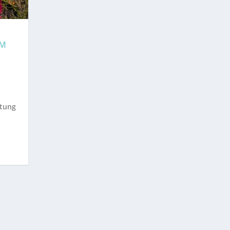
 R
ltung