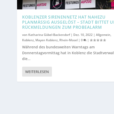
KOBLENZER SIRENENNETZ HAT NAHEZU
PLANMÄSSIG AUSGELÖST – STADT BITTET UM
ÜCKMELDUNGEN ZUM PROBEALARM
von
Katharina Göbel-Backendorf
|
Dez. 10, 2022
|
Allgemein
,
Koblenz
,
Mayen Koblenz
,
Rhein-Mosel
|
0
|
Während des bundesweiten Warntags am
Donnerstagvormittag hat in Koblenz die Stadtverwa
die...
WEITERLESEN