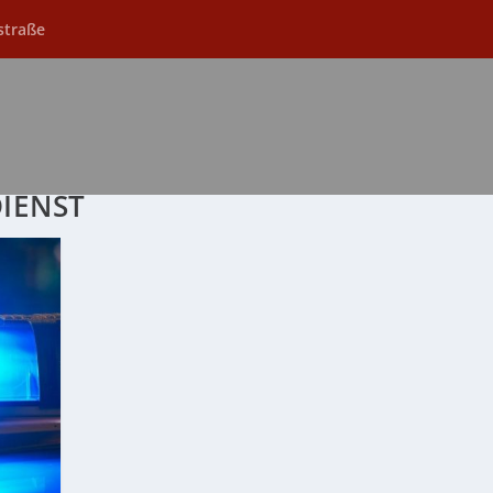
straße
DIENST