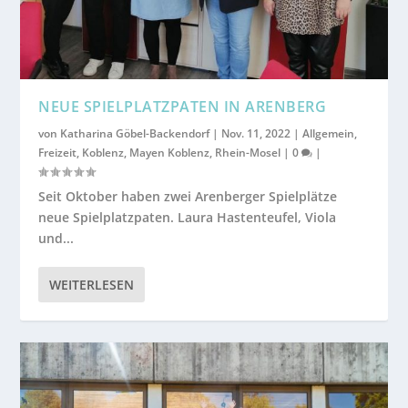
NEUE SPIELPLATZPATEN IN ARENBERG
von
Katharina Göbel-Backendorf
|
Nov. 11, 2022
|
Allgemein
,
Freizeit
,
Koblenz
,
Mayen Koblenz
,
Rhein-Mosel
|
0
|
Seit Oktober haben zwei Arenberger Spielplätze
neue Spielplatzpaten. Laura Hastenteufel, Viola
und...
WEITERLESEN