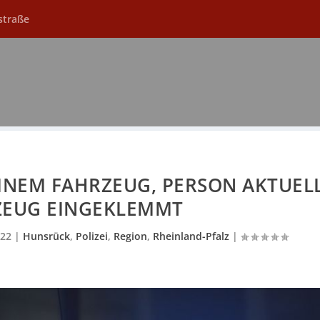
straße
INEM FAHRZEUG, PERSON AKTUEL
ZEUG EINGEKLEMMT
022
|
Hunsrück
,
Polizei
,
Region
,
Rheinland-Pfalz
|