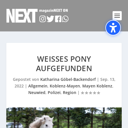
WEISSES PONY A
UFGEFUNDEN
Gepostet von
Katharina Göbel-Backendorf
|
Sep. 13,
2022
|
Allgemein
,
Koblenz-Mayen
,
Mayen Koblenz
,
Neuwied
,
Polizei
,
Region
|