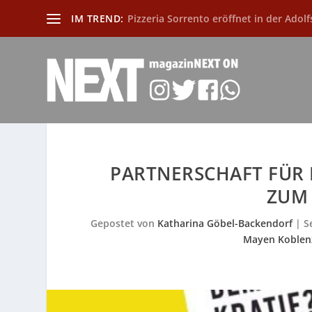
IM TREND:
Pizzeria Sorrento eröffnet in der Adolf
PARTNERSCHAFT FÜR 
ZUM 
Gepostet von
Katharina Göbel-Backendorf
|
S
Mayen Koblen