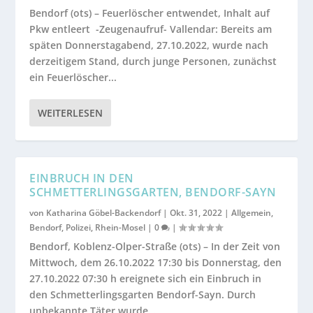
Bendorf (ots) – Feuerlöscher entwendet, Inhalt auf
Pkw entleert -Zeugenaufruf- Vallendar: Bereits am
späten Donnerstagabend, 27.10.2022, wurde nach
derzeitigem Stand, durch junge Personen, zunächst
ein Feuerlöscher...
WEITERLESEN
EINBRUCH IN DEN
SCHMETTERLINGSGARTEN, BENDORF-SAYN
von
Katharina Göbel-Backendorf
|
Okt. 31, 2022
|
Allgemein
,
Bendorf
,
Polizei
,
Rhein-Mosel
|
0
|
Bendorf, Koblenz-Olper-Straße (ots) – In der Zeit von
Mittwoch, dem 26.10.2022 17:30 bis Donnerstag, den
27.10.2022 07:30 h ereignete sich ein Einbruch in
den Schmetterlingsgarten Bendorf-Sayn. Durch
unbekannte Täter wurde...