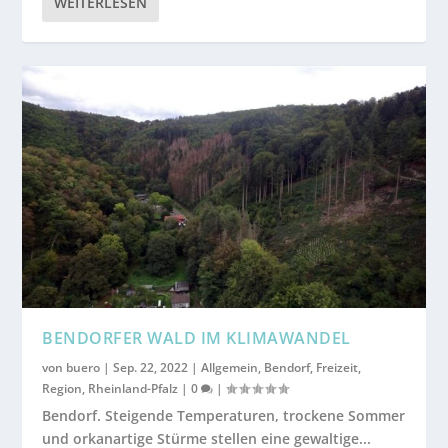
WEITERLESEN
BENDORFER WALD IM KLIMAWANDEL
von
buero
|
Sep. 22, 2022
|
Allgemein
,
Bendorf
,
Freizeit
,
Region
,
Rheinland-Pfalz
|
0
|
Bendorf. Steigende Temperaturen, trockene Sommer
und orkanartige Stürme stellen eine gewaltige...