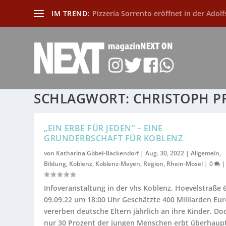
IM TREND:
Pizzeria Sorrento eröffnet in der Adolf
SCHLAGWORT:
CHRISTOPH 
„EIN ERBE FÜR JEDEN“ – EINE
GRUNDERBSCHAFT FÜR KOBLENZ
von
Katharina Göbel-Backendorf
|
Aug. 30, 2022
|
Allgemein
,
Bildung
,
Koblenz
,
Koblenz-Mayen
,
Region
,
Rhein-Mosel
|
0
|
Infoveranstaltung in der vhs Koblenz, Hoevelstraße 
09.09.22 um 18:00 Uhr Geschätzte 400 Milliarden Eu
vererben deutsche Eltern jährlich an ihre Kinder. Do
nur 30 Prozent der jungen Menschen erbt überhaup