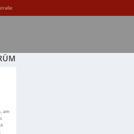
straße
PRÜM
6, am
ro
ch
t