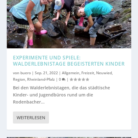
EXPERIMENTE UND SPIELE:
WALDERLEBNISTAGE BEGEISTERTEN KINDER
von
buero
|
Sep. 21, 2022
|
Allgemein
,
Freizeit
,
Neuwied
,
Region
,
Rheinland-Pfalz
|
0
|
Bei den Walderlebnistagen, die das städtische
Kinder- und Jugendbüros rund um die
Rodenbacher...
WEITERLESEN