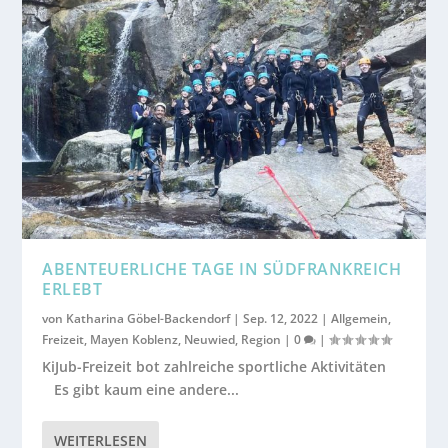
ABENTEUERLICHE TAGE IN SÜDFRANKREICH
ERLEBT
von
Katharina Göbel-Backendorf
|
Sep. 12, 2022
|
Allgemein
,
Freizeit
,
Mayen Koblenz
,
Neuwied
,
Region
|
0
|
KiJub-Freizeit bot zahlreiche sportliche Aktivitäten
Es gibt kaum eine andere...
WEITERLESEN