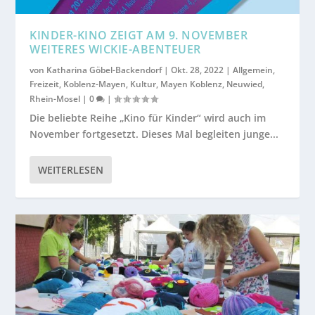
KINDER-KINO ZEIGT AM 9. NOVEMBER
WEITERES WICKIE-ABENTEUER
von
Katharina Göbel-Backendorf
|
Okt. 28, 2022
|
Allgemein
,
Freizeit
,
Koblenz-Mayen
,
Kultur
,
Mayen Koblenz
,
Neuwied
,
Rhein-Mosel
|
0
|
Die beliebte Reihe „Kino für Kinder“ wird auch im
November fortgesetzt. Dieses Mal begleiten junge...
WEITERLESEN