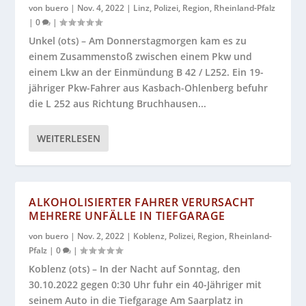
von
buero
|
Nov. 4, 2022
|
Linz
,
Polizei
,
Region
,
Rheinland-Pfalz
|
0
|
Unkel (ots) – Am Donnerstagmorgen kam es zu
einem Zusammenstoß zwischen einem Pkw und
einem Lkw an der Einmündung B 42 / L252. Ein 19-
jähriger Pkw-Fahrer aus Kasbach-Ohlenberg befuhr
die L 252 aus Richtung Bruchhausen...
WEITERLESEN
ALKOHOLISIERTER FAHRER VERURSACHT
MEHRERE UNFÄLLE IN TIEFGARAGE
von
buero
|
Nov. 2, 2022
|
Koblenz
,
Polizei
,
Region
,
Rheinland-
Pfalz
|
0
|
Koblenz (ots) – In der Nacht auf Sonntag, den
30.10.2022 gegen 0:30 Uhr fuhr ein 40-Jähriger mit
seinem Auto in die Tiefgarage Am Saarplatz in