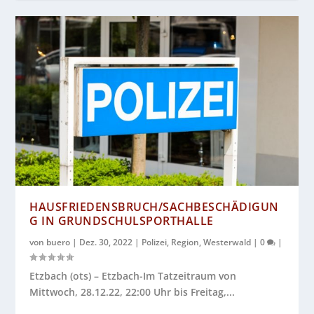
HAUSFRIEDENSBRUCH/SACHBESCHÄDIGUN
G IN GRUNDSCHULSPORTHALLE
von
buero
|
Dez. 30, 2022
|
Polizei
,
Region
,
Westerwald
|
0
|
Etzbach (ots) – Etzbach-Im Tatzeitraum von
Mittwoch, 28.12.22, 22:00 Uhr bis Freitag,...