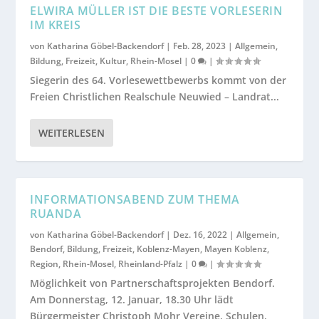
ELWIRA MÜLLER IST DIE BESTE VORLESERIN
IM KREIS
von
Katharina Göbel-Backendorf
|
Feb. 28, 2023
|
Allgemein
,
Bildung
,
Freizeit
,
Kultur
,
Rhein-Mosel
|
0
|
Siegerin des 64. Vorlesewettbewerbs kommt von der
Freien Christlichen Realschule Neuwied – Landrat...
WEITERLESEN
INFORMATIONSABEND ZUM THEMA
RUANDA
von
Katharina Göbel-Backendorf
|
Dez. 16, 2022
|
Allgemein
,
Bendorf
,
Bildung
,
Freizeit
,
Koblenz-Mayen
,
Mayen Koblenz
,
Region
,
Rhein-Mosel
,
Rheinland-Pfalz
|
0
|
Möglichkeit von Partnerschaftsprojekten Bendorf.
Am Donnerstag, 12. Januar, 18.30 Uhr lädt
Bürgermeister Christoph Mohr Vereine, Schulen,