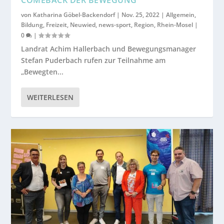
von
Katharina Göbel-Backendorf
|
Nov. 25, 2022
|
Allgemein
,
Bildung
,
Freizeit
,
Neuwied
,
news-sport
,
Region
,
Rhein-Mosel
|
0
|
Landrat Achim Hallerbach und Bewegungsmanager
Stefan Puderbach rufen zur Teilnahme am
„Bewegten...
WEITERLESEN