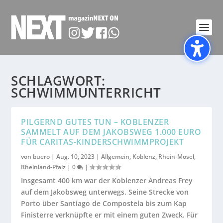
SCHLAGWORT:
SCHWIMMUNTERRICHT
PILGERND GUTES TUN – KOBLENZER
SAMMELT AUF DEM JAKOBSWEG 1.000 EURO
FÜR CARITAS-KINDERSCHWIMMPROJEKT
von
buero
|
Aug. 10, 2023
|
Allgemein
,
Koblenz
,
Rhein-Mosel
,
Rheinland-Pfalz
|
0
|
Insgesamt 400 km war der Koblenzer Andreas Frey
auf dem Jakobsweg unterwegs. Seine Strecke von
Porto über Santiago de Compostela bis zum Kap
Finisterre verknüpfte er mit einem guten Zweck. Für